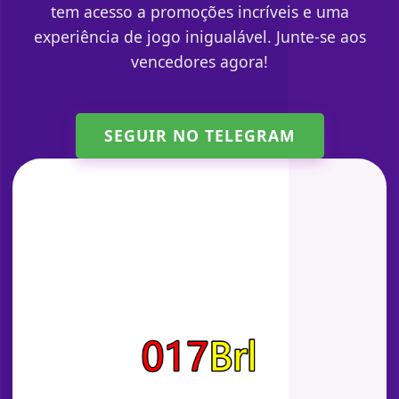
tem acesso a promoções incríveis e uma
experiência de jogo inigualável. Junte-se aos
vencedores agora!
SEGUIR NO TELEGRAM