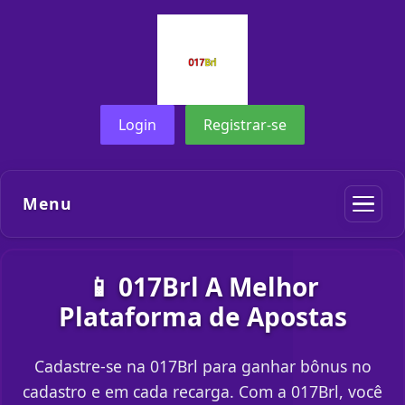
Login
Registrar-se
Menu
📱 017Brl A Melhor
Plataforma de Apostas
Cadastre-se na 017Brl para ganhar bônus no
cadastro e em cada recarga. Com a 017Brl, você