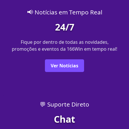
📢 Notícias em Tempo Real
24/7
Fique por dentro de todas as novidades,
promoções e eventos da 166Win em tempo real!
Ver Notícias
💬 Suporte Direto
Chat