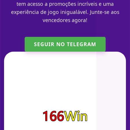
tem acesso a promoções incríveis e uma
experiência de jogo inigualável. Junte-se aos
vencedores agora!
SEGUIR NO TELEGRAM