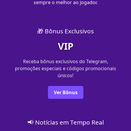
sempre o melhor ao jogador.
🎁 Bônus Exclusivos
VIP
Receba bônus exclusivos do Telegram,
promoções especiais e códigos promocionais
únicos!
Ver Bônus
📢 Notícias em Tempo Real