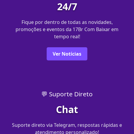
24/7
Fique por dentro de todas as novidades,
promoções e eventos da 17Br Com Baixar em
tempo real!
Ver Notícias
💬 Suporte Direto
Chat
Suporte direto via Telegram, respostas rápidas e
atendimento personalizado!