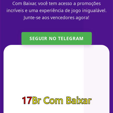
Com Baixar, você tem acesso a promoções
incríveis e uma experiência de jogo inigualável.
Junte-se aos vencedores agora!
SEGUIR NO TELEGRAM