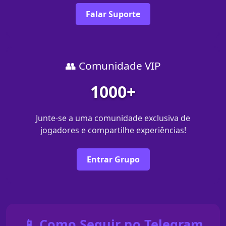
Falar Suporte
👥 Comunidade VIP
1000+
Junte-se a uma comunidade exclusiva de
jogadores e compartilhe experiências!
Entrar Grupo
📱 Como Seguir no Telegram