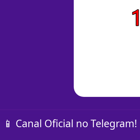
📱 Canal Oficial no Telegram!