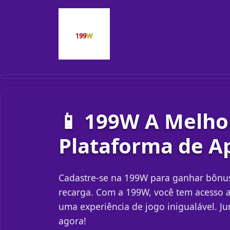
📱 199W A Melho
Plataforma de A
Cadastre-se na 199W para ganhar bônus
recarga. Com a 199W, você tem acesso a
uma experiência de jogo inigualável. J
agora!