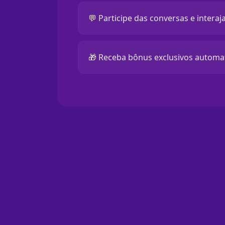
💬 Participe das conversas e interaj
🎁 Receba bônus exclusivos autom