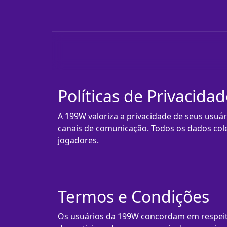
Políticas de Privacida
A 199W valoriza a privacidade de seus usu
canais de comunicação. Todos os dados cole
jogadores.
Termos e Condições
Os usuários da 199W concordam em respeita