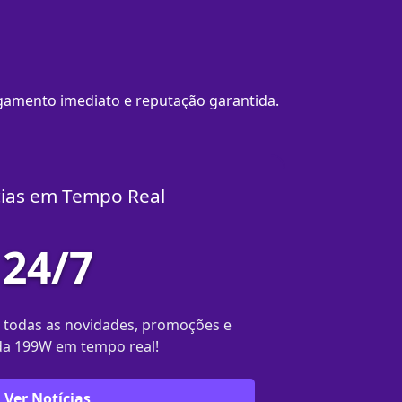
gamento imediato e reputação garantida.
cias em Tempo Real
24/7
e todas as novidades, promoções e
da 199W em tempo real!
Ver Notícias