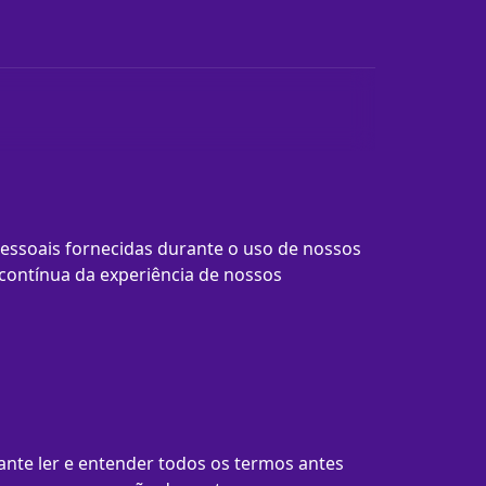
essoais fornecidas durante o uso de nossos
 contínua da experiência de nossos
nte ler e entender todos os termos antes