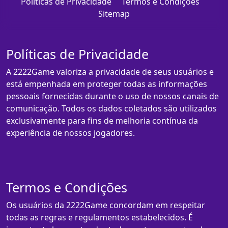
Políticas de Privacidade
Termos e Condições
Sitemap
Políticas de Privacidade
A 2222Game valoriza a privacidade de seus usuários e
está empenhada em proteger todas as informações
pessoais fornecidas durante o uso de nossos canais de
comunicação. Todos os dados coletados são utilizados
exclusivamente para fins de melhoria contínua da
experiência de nossos jogadores.
Termos e Condições
Os usuários da 2222Game concordam em respeitar
todas as regras e regulamentos estabelecidos. É