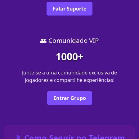
Falar Suporte
👥 Comunidade VIP
1000+
Junte-se a uma comunidade exclusiva de
jogadores e compartilhe experiências!
Entrar Grupo
📱 Como Seguir no Telegram