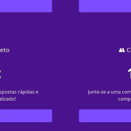
reto
👥 
t
espostas rápidas e
Junte-se a uma com
lizado!
compa
e