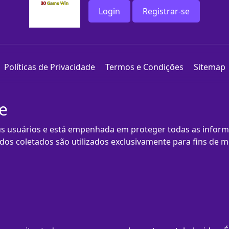
Login
Registrar-se
Políticas de Privacidade
Termos e Condições
Sitemap
de
eus usuários e está empenhada em proteger todas as inform
os coletados são utilizados exclusivamente para fins de m