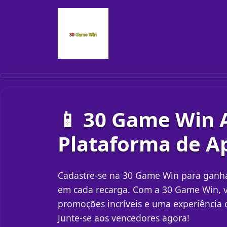
📱 30 Game Win 
Plataforma de A
Cadastre-se na 30 Game Win para ganha
em cada recarga. Com a 30 Game Win, v
promoções incríveis e uma experiência d
Junte-se aos vencedores agora!