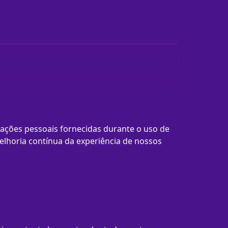
ações pessoais fornecidas durante o uso de
elhoria contínua da experiência de nossos