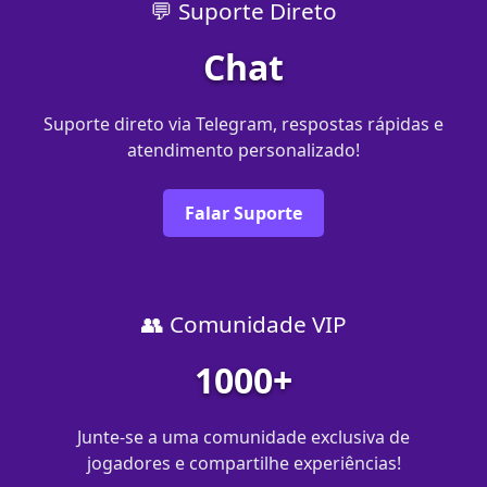
💬 Suporte Direto
Chat
Suporte direto via Telegram, respostas rápidas e
atendimento personalizado!
Falar Suporte
👥 Comunidade VIP
1000+
Junte-se a uma comunidade exclusiva de
jogadores e compartilhe experiências!