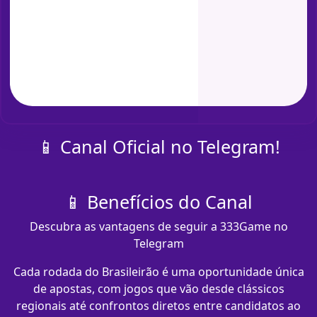
📱 Canal Oficial no Telegram!
📱 Benefícios do Canal
Descubra as vantagens de seguir a 333Game no
Telegram
Cada rodada do Brasileirão é uma oportunidade única
de apostas, com jogos que vão desde clássicos
regionais até confrontos diretos entre candidatos ao