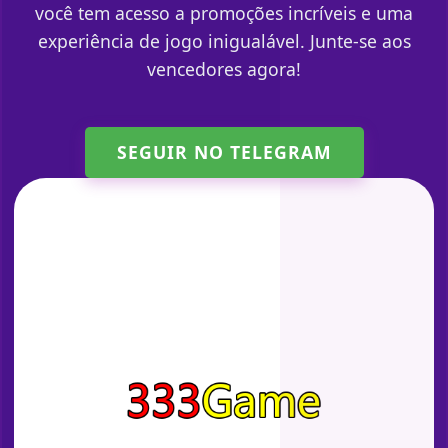
você tem acesso a promoções incríveis e uma
experiência de jogo inigualável. Junte-se aos
vencedores agora!
SEGUIR NO TELEGRAM