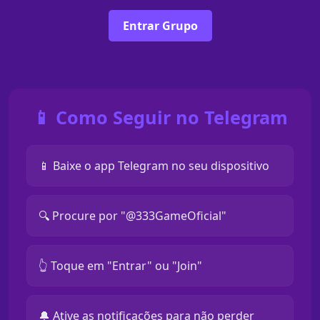
Entrar Grupo
📱 Como Seguir no Telegram
📱 Baixe o app Telegram no seu dispositivo
🔍 Procure por "@333GameOficial"
👆 Toque em "Entrar" ou "Join"
🔔 Ative as notificações para não perder