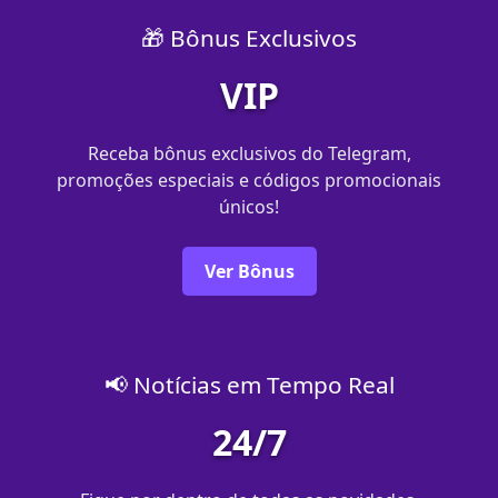
🎁 Bônus Exclusivos
VIP
Receba bônus exclusivos do Telegram,
promoções especiais e códigos promocionais
únicos!
Ver Bônus
📢 Notícias em Tempo Real
24/7