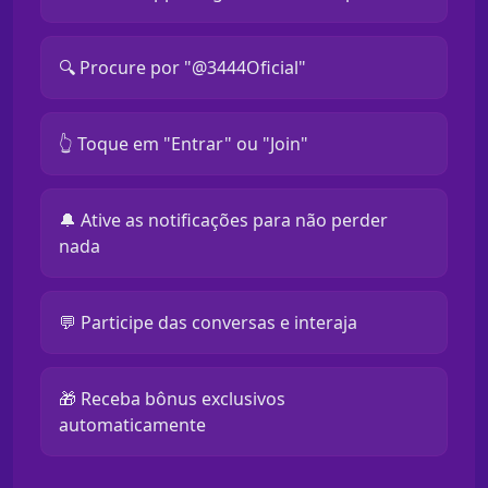
🔍 Procure por "@3444Oficial"
👆 Toque em "Entrar" ou "Join"
🔔 Ative as notificações para não perder
nada
💬 Participe das conversas e interaja
🎁 Receba bônus exclusivos
automaticamente