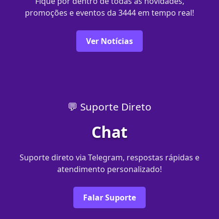
Fique por dentro de todas as novidades,
promoções e eventos da 3444 em tempo real!
Ver Notícias
💬 Suporte Direto
Chat
Suporte direto via Telegram, respostas rápidas e
atendimento personalizado!
Falar Suporte