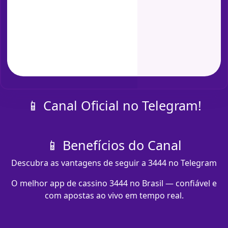
📱 Canal Oficial no Telegram!
📱 Benefícios do Canal
Descubra as vantagens de seguir a 3444 no Telegram
O melhor app de cassino 3444 no Brasil — confiável e
com apostas ao vivo em tempo real.