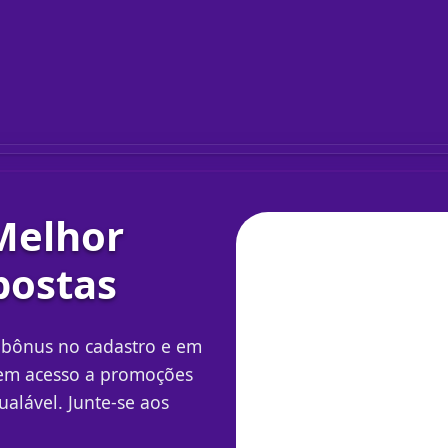
Melhor
postas
 bônus no cadastro e em
tem acesso a promoções
ualável. Junte-se aos