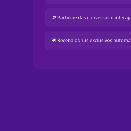
💬 Participe das conversas e interaj
🎁 Receba bônus exclusivos autom