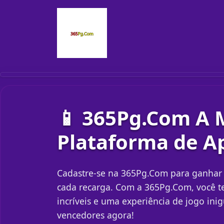
📱 365Pg.Com A 
Plataforma de A
Cadastre-se na 365Pg.Com para ganhar
cada recarga. Com a 365Pg.Com, você 
incríveis e uma experiência de jogo inig
vencedores agora!