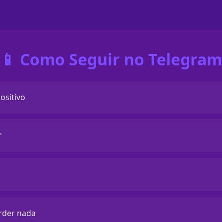
📱 Como Seguir no Telegram
ositivo
"
erder nada