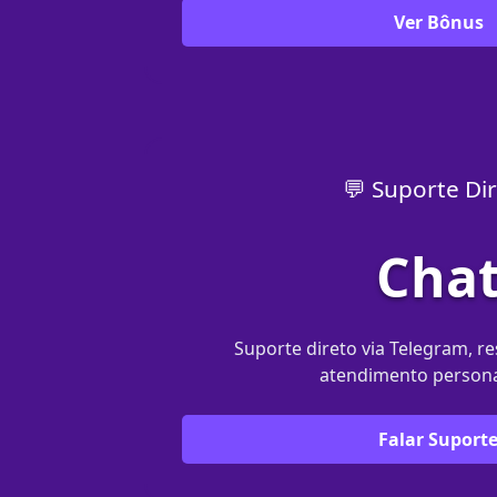
Ver Bônus
💬 Suporte Di
Cha
Suporte direto via Telegram, r
atendimento persona
Falar Suport