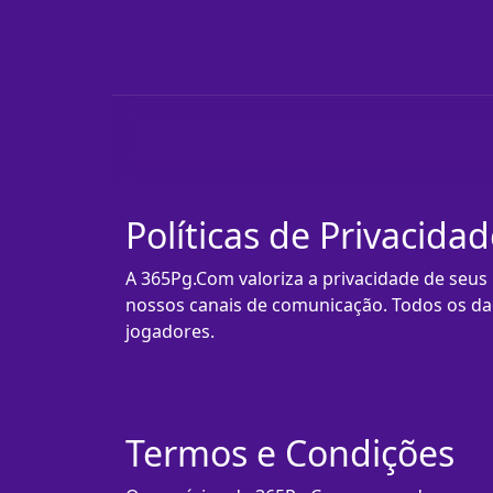
Políticas de Privacida
A 365Pg.Com valoriza a privacidade de seu
nossos canais de comunicação. Todos os dad
jogadores.
Termos e Condições