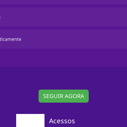
a
aticamente
SEGUIR AGORA
Acessos