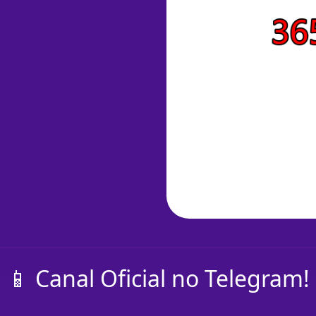
📱 Canal Oficial no Telegram!