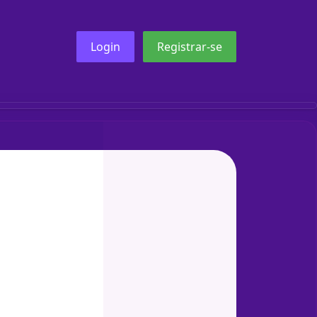
Login
Registrar-se