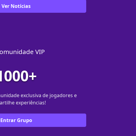
Ver Notícias
Comunidade VIP
1000+
unidade exclusiva de jogadores e
rtilhe experiências!
Entrar Grupo