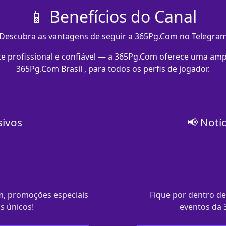
📱 Benefícios do Canal
Descubra as vantagens de seguir a 365Pg.Com no Telegra
te profissional e confiável — a 365Pg.Com oferece uma amp
365Pg.Com Brasil , para todos os perfis de jogador.
sivos
📢 Notí
m, promoções especiais
Fique por dentro d
s únicos!
eventos da 