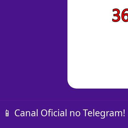
📱 Canal Oficial no Telegram!