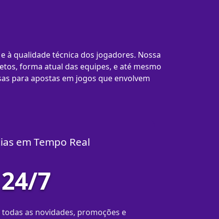
e à qualidade técnica dos jogadores. Nossa
retos, forma atual das equipes, e até mesmo
iosas para apostas em jogos que envolvem
cias em Tempo Real
24/7
e todas as novidades, promoções e