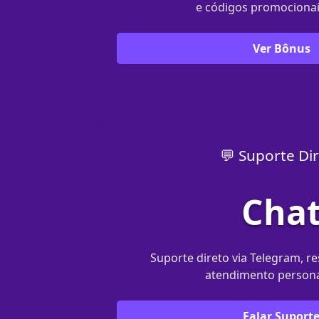
e códigos promocionai
Ver Bônus
💬 Suporte Di
Cha
Suporte direto via Telegram, r
atendimento persona
Falar Suport