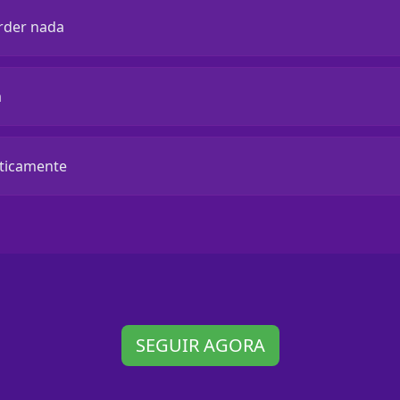
erder nada
a
aticamente
SEGUIR AGORA