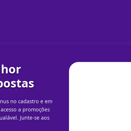
lhor
postas
nus no cadastro e em
 acesso a promoções
ualável. Junte-se aos