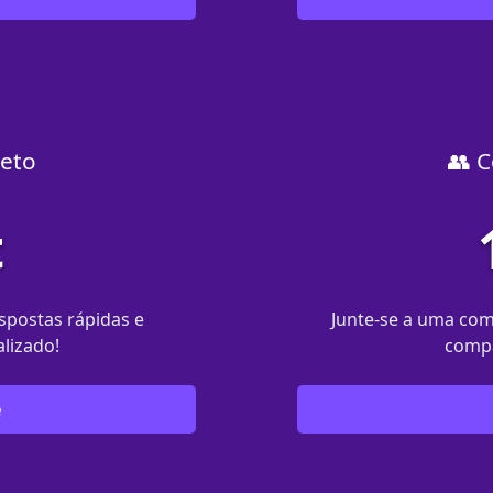
reto
👥 
t
espostas rápidas e
Junte-se a uma com
lizado!
compa
e