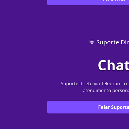
💬 Suporte Di
Cha
Suporte direto via Telegram, r
atendimento persona
Falar Suport