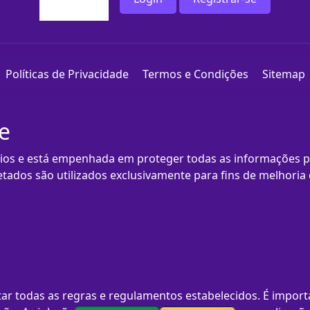
Políticas de Privacidade
Termos e Condições
Sitemap
de
ários e está empenhada em proteger todas as informações p
tados são utilizados exclusivamente para fins de melhoria
r todas as regras e regulamentos estabelecidos. É importa