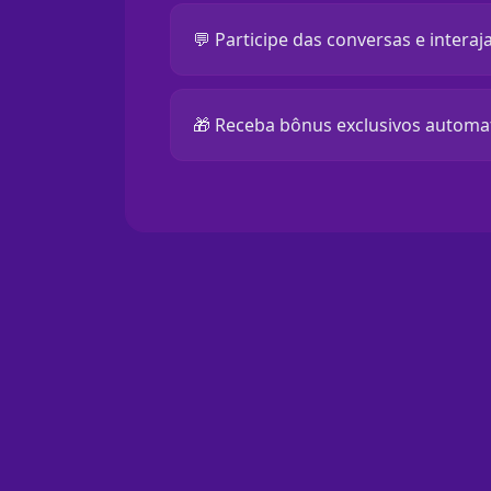
💬 Participe das conversas e interaj
🎁 Receba bônus exclusivos autom