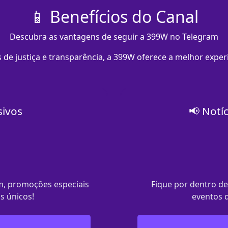
📱 Benefícios do Canal
Descubra as vantagens de seguir a 399W no Telegram
s de justiça e transparência, a 399W oferece a melhor exper
sivos
📢 Notí
m, promoções especiais
Fique por dentro d
s únicos!
eventos 