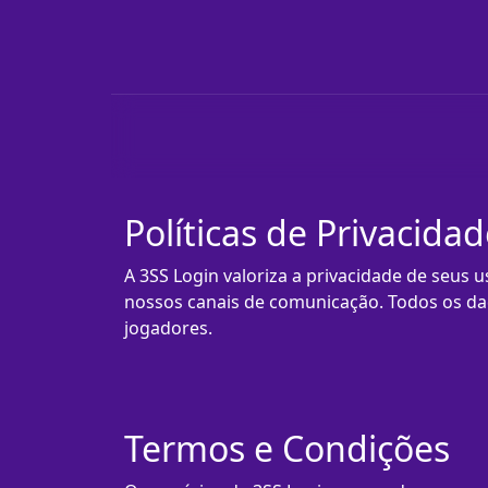
Políticas de Privacida
A 3SS Login valoriza a privacidade de seus
nossos canais de comunicação. Todos os dad
jogadores.
Termos e Condições