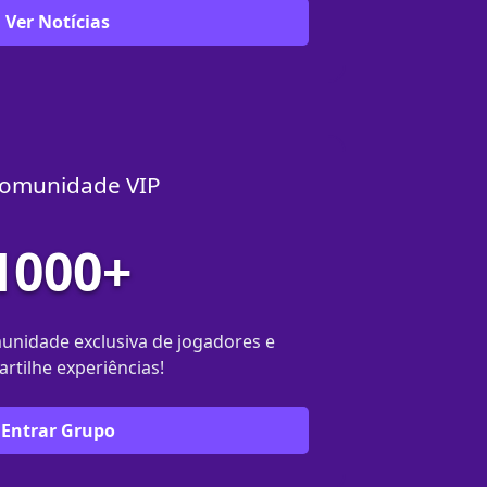
Ver Notícias
Comunidade VIP
1000+
unidade exclusiva de jogadores e
rtilhe experiências!
Entrar Grupo