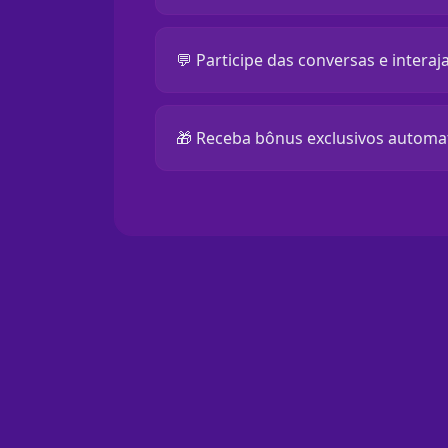
💬 Participe das conversas e interaj
🎁 Receba bônus exclusivos autom