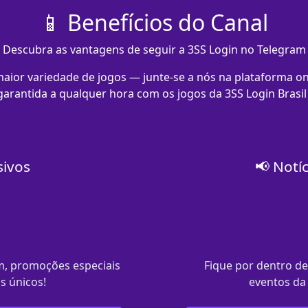
📱 Benefícios do Canal
Descubra as vantagens de seguir a 3SS Login no Telegram
aior variedade de jogos — junte-se a nós na plataforma on
garantida a qualquer hora com os jogos da 3SS Login Brasil 
sivos
📢 Notí
m, promoções especiais
Fique por dentro d
s únicos!
eventos da