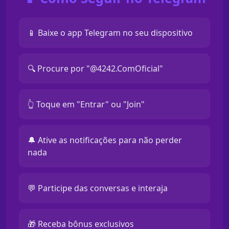
📱 Baixe o app Telegram no seu dispositivo
🔍 Procure por "@4242.ComOficial"
👆 Toque em "Entrar" ou "Join"
🔔 Ative as notificações para não perder
nada
💬 Participe das conversas e interaja
🎁 Receba bônus exclusivos