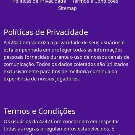
Políticas de Privacidade
Termos e Condições
Sitemap
Políticas de Privacidade
A 4242.Com valoriza a privacidade de seus usuários e
está empenhada em proteger todas as informações
pessoais fornecidas durante o uso de nossos canais de
comunicação. Todos os dados coletados são utilizados
exclusivamente para fins de melhoria contínua da
experiência de nossos jogadores.
Termos e Condições
Os usuários da 4242.Com concordam em respeitar
todas as regras e regulamentos estabelecidos. É