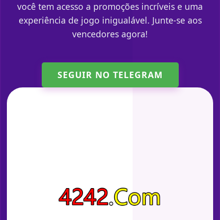
você tem acesso a promoções incríveis e uma
experiência de jogo inigualável. Junte-se aos
vencedores agora!
SEGUIR NO TELEGRAM