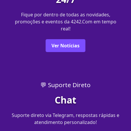
Fique por dentro de todas as novidades,
promoções e eventos da 4242.Com em tempo
real!
Ver Notícias
💬 Suporte Direto
Chat
Suporte direto via Telegram, respostas rápidas e
atendimento personalizado!