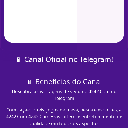
📱 Canal Oficial no Telegram!
📱 Benefícios do Canal
Descubra as vantagens de seguir a 4242.Com no
Telegram
Com caça-níqueis, jogos de mesa, pesca e esportes, a
4242.Com 4242.Com Brasil oferece entretenimento de
qualidade em todos os aspectos.