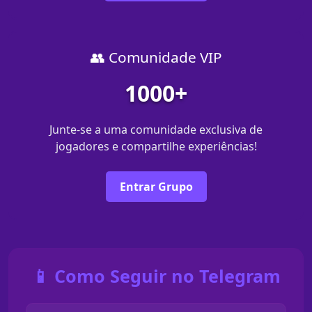
👥 Comunidade VIP
1000+
Junte-se a uma comunidade exclusiva de
jogadores e compartilhe experiências!
Entrar Grupo
📱 Como Seguir no Telegram