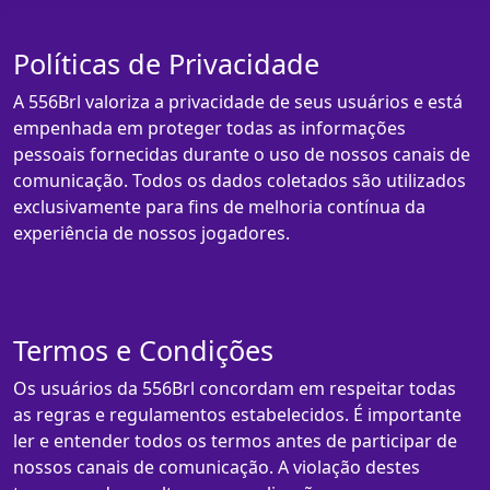
Políticas de Privacidade
A 556Brl valoriza a privacidade de seus usuários e está
empenhada em proteger todas as informações
pessoais fornecidas durante o uso de nossos canais de
comunicação. Todos os dados coletados são utilizados
exclusivamente para fins de melhoria contínua da
experiência de nossos jogadores.
Termos e Condições
Os usuários da 556Brl concordam em respeitar todas
as regras e regulamentos estabelecidos. É importante
ler e entender todos os termos antes de participar de
nossos canais de comunicação. A violação destes