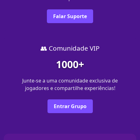
Falar Suporte
👥 Comunidade VIP
1000+
Junte-se a uma comunidade exclusiva de
jogadores e compartilhe experiências!
Entrar Grupo