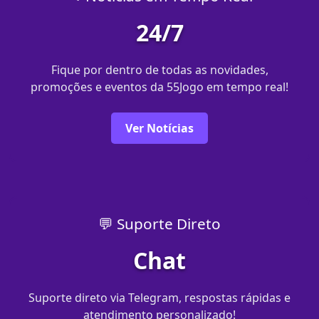
24/7
Fique por dentro de todas as novidades,
promoções e eventos da 55Jogo em tempo real!
Ver Notícias
💬 Suporte Direto
Chat
Suporte direto via Telegram, respostas rápidas e
atendimento personalizado!