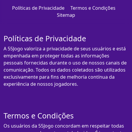
Políticas de Privacidade
Termos e Condições
Sitemap
Políticas de Privacidade
A 55Jogo valoriza a privacidade de seus usuários e está
empenhada em proteger todas as informações
pessoais fornecidas durante o uso de nossos canais de
comunicação. Todos os dados coletados são utilizados
exclusivamente para fins de melhoria contínua da
experiência de nossos jogadores.
Termos e Condições
Os usuários da 55Jogo concordam em respeitar todas