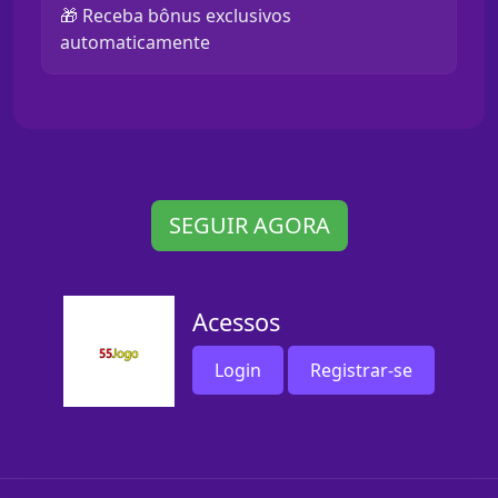
🎁 Receba bônus exclusivos
automaticamente
SEGUIR AGORA
Acessos
Login
Registrar-se