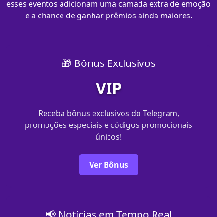
esses eventos adicionam uma camada extra de emoção
e a chance de ganhar prêmios ainda maiores.
🎁 Bônus Exclusivos
VIP
Receba bônus exclusivos do Telegram,
promoções especiais e códigos promocionais
únicos!
Ver Bônus
📢 Notícias em Tempo Real