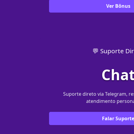
Ver Bônus
💬 Suporte Di
Cha
Suporte direto via Telegram, r
atendimento persona
Falar Suport