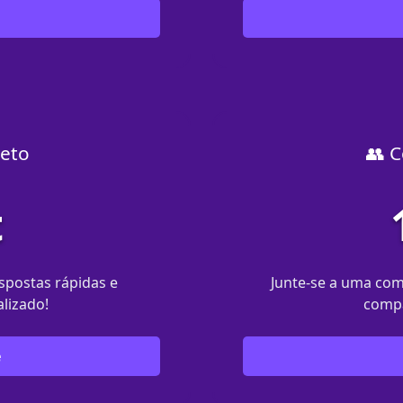
reto
👥 
t
espostas rápidas e
Junte-se a uma com
lizado!
compa
e