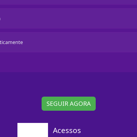
a
aticamente
SEGUIR AGORA
Acessos