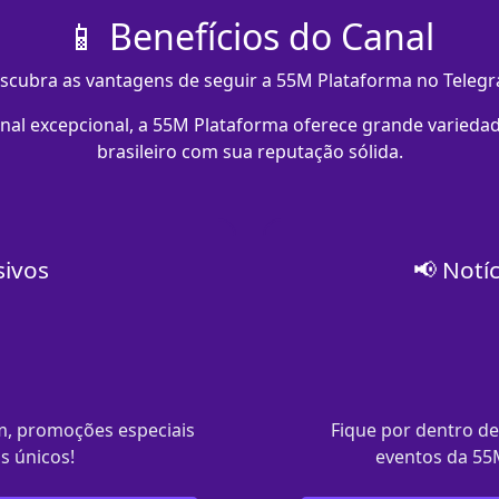
📱 Benefícios do Canal
scubra as vantagens de seguir a 55M Plataforma no Teleg
onal excepcional, a 55M Plataforma oferece grande varieda
brasileiro com sua reputação sólida.
sivos
📢 Notí
m, promoções especiais
Fique por dentro d
s únicos!
eventos da 55