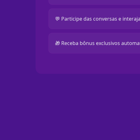
💬 Participe das conversas e interaj
🎁 Receba bônus exclusivos autom