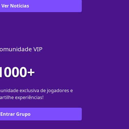
Ver Notícias
Comunidade VIP
1000+
unidade exclusiva de jogadores e
rtilhe experiências!
Entrar Grupo