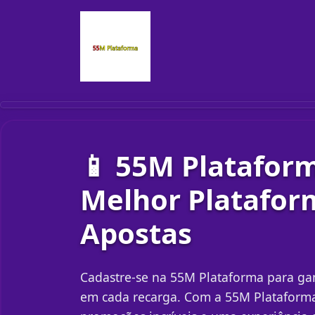
📱 55M Platafor
Melhor Platafor
Apostas
Cadastre-se na 55M Plataforma para ga
em cada recarga. Com a 55M Plataforma