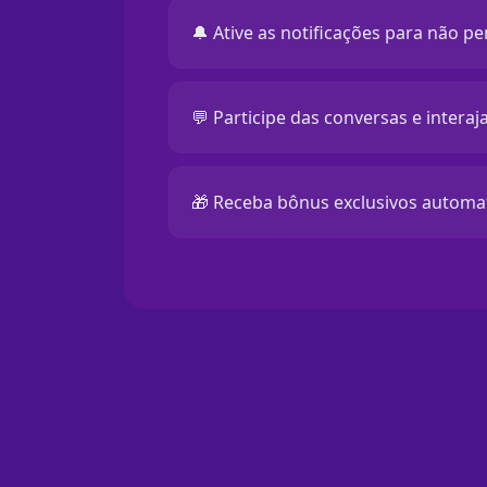
🔔 Ative as notificações para não p
💬 Participe das conversas e interaj
🎁 Receba bônus exclusivos autom