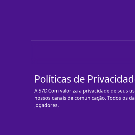
Políticas de Privacida
A 57D.Com valoriza a privacidade de seus 
nossos canais de comunicação. Todos os dad
jogadores.