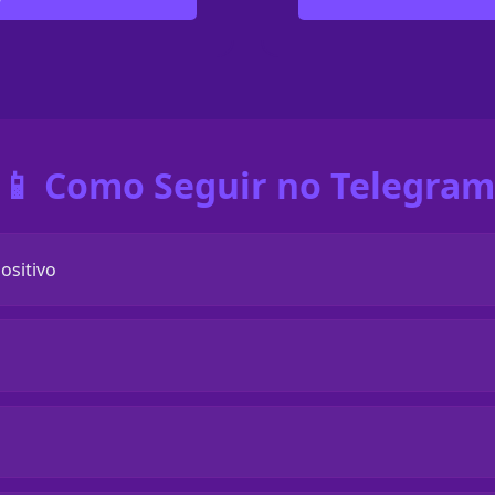
📱 Como Seguir no Telegram
ositivo