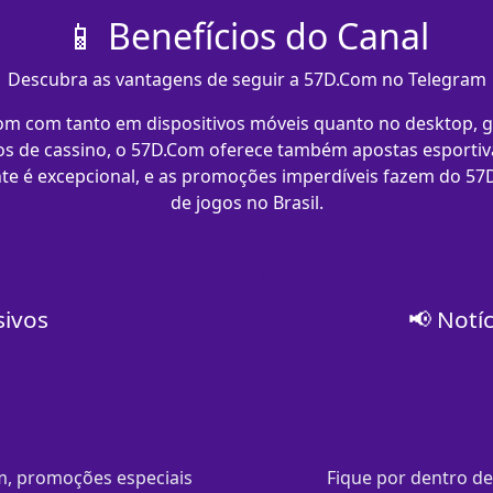
📱 Benefícios do Canal
Descubra as vantagens de seguir a 57D.Com no Telegram
 com​ tanto em dispositivos móveis quanto no desktop, gr
gos de cassino, o 57D.Com oferece também apostas esportiva
ente é excepcional, e as promoções imperdíveis fazem do 57
de jogos no Brasil.
sivos
📢 Notí
m, promoções especiais
Fique por dentro d