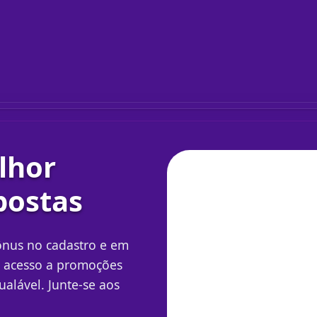
lhor
postas
ônus no cadastro e em
m acesso a promoções
ualável. Junte-se aos