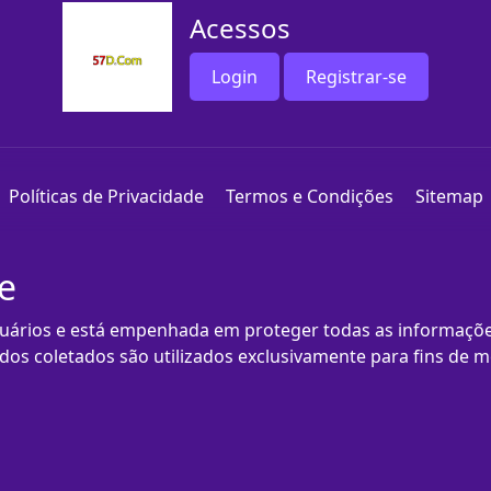
Acessos
Login
Registrar-se
Políticas de Privacidade
Termos e Condições
Sitemap
de
usuários e está empenhada em proteger todas as informaçõe
os coletados são utilizados exclusivamente para fins de m