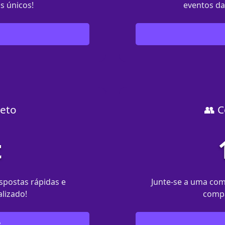
s únicos!
eventos da
reto
👥 
t
espostas rápidas e
Junte-se a uma com
lizado!
compa
e