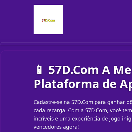
📱 57D.Com A Me
Plataforma de A
Cadastre-se na 57D.Com para ganhar b
cada recarga. Com a 57D.Com, você te
incríveis e uma experiência de jogo inig
vencedores agora!