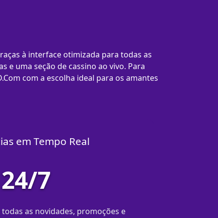
aças à interface otimizada para todas as
s e uma seção de cassino ao vivo. Para
D.Com com​ a escolha ideal para os amantes
cias em Tempo Real
24/7
e todas as novidades, promoções e