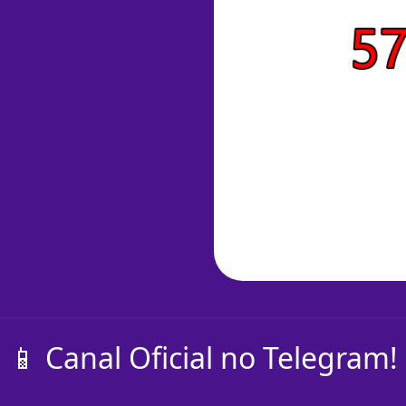
📱 Canal Oficial no Telegram!