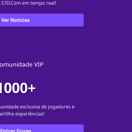
 57D.Com em tempo real!
Ver Notícias
Comunidade VIP
1000+
unidade exclusiva de jogadores e
rtilhe experiências!
Entrar Grupo