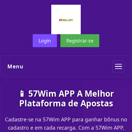
Login
Registrar-se
Menu
📱 57Wim APP A Melhor
Plataforma de Apostas
Cadastre-se na 57Wim APP para ganhar bônus no
cadastro e em cada recarga. Com a 57Wim APP,