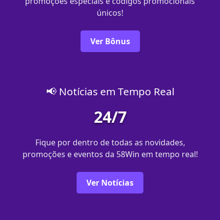
promoções especiais e códigos promocionais
únicos!
Ver Bônus
📢 Notícias em Tempo Real
24/7
Fique por dentro de todas as novidades,
promoções e eventos da 58Win em tempo real!
Ver Notícias