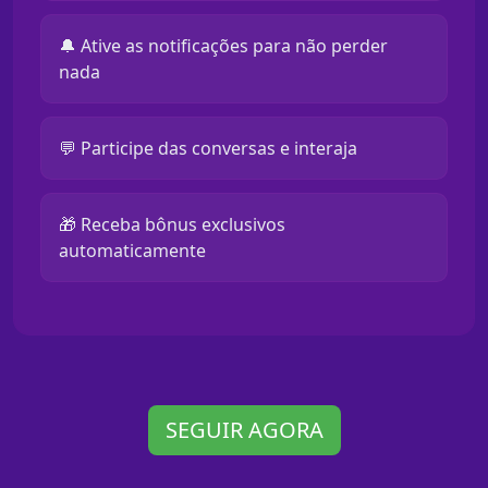
🔔 Ative as notificações para não perder
nada
💬 Participe das conversas e interaja
🎁 Receba bônus exclusivos
automaticamente
SEGUIR AGORA