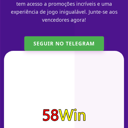
tem acesso a promoções incríveis e uma
experiência de jogo inigualável. Junte-se aos
vencedores agora!
SEGUIR NO TELEGRAM