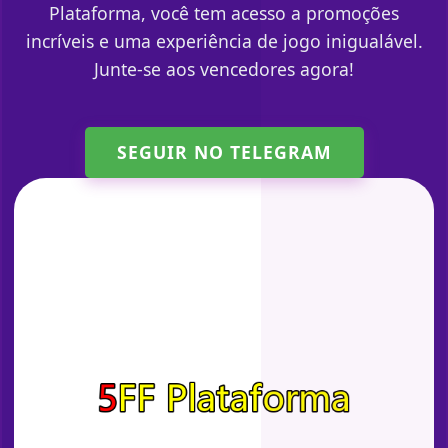
Plataforma, você tem acesso a promoções
incríveis e uma experiência de jogo inigualável.
Junte-se aos vencedores agora!
SEGUIR NO TELEGRAM