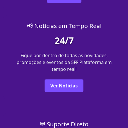
📢 Notícias em Tempo Real
24/7
Fique por dentro de todas as novidades,
promoções e eventos da 5FF Plataforma em
tempo real!
Ver Notícias
💬 Suporte Direto