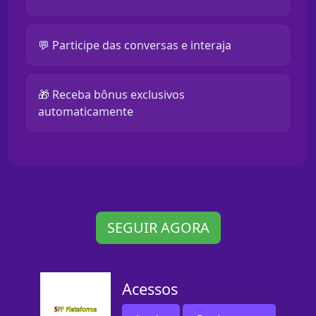
💬 Participe das conversas e interaja
🎁 Receba bônus exclusivos
automaticamente
SEGUIR AGORA
Acessos