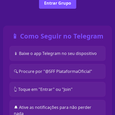
Entrar Grupo
📱 Como Seguir no Telegram
📱 Baixe o app Telegram no seu dispositivo
🔍 Procure por "@5FF PlataformaOficial"
👆 Toque em "Entrar" ou "Join"
🔔 Ative as notificações para não perder
nada