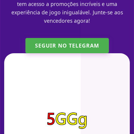
tem acesso a promoções incríveis e uma
experiência de jogo inigualável. Junte-se aos
vencedores agora!
SEGUIR NO TELEGRAM