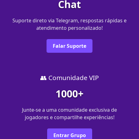
Chat
Suporte direto via Telegram, respostas rápidas e
atendimento personalizado!
Falar Suporte
👥 Comunidade VIP
1000+
Junte-se a uma comunidade exclusiva de
jogadores e compartilhe experiências!
Entrar Grupo