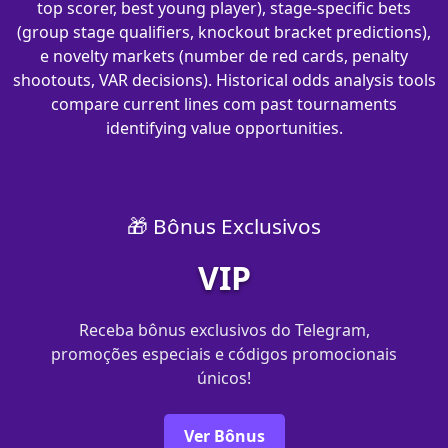
top scorer, best young player), stage-specific bets
(group stage qualifiers, knockout bracket predictions),
e novelty markets (number de red cards, penalty
shootouts, VAR decisions). Historical odds analysis tools
compare current lines com past tournaments
identifying value opportunities.
🎁 Bônus Exclusivos
VIP
Receba bônus exclusivos do Telegram,
promoções especiais e códigos promocionais
únicos!
Ver Bônus