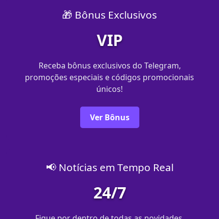
🎁 Bônus Exclusivos
VIP
Receba bônus exclusivos do Telegram,
promoções especiais e códigos promocionais
únicos!
Ver Bônus
📢 Notícias em Tempo Real
24/7
Fique por dentro de todas as novidades,