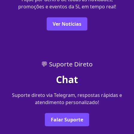
promoções e eventos da 5L em tempo real!
Ver Notícias
💬 Suporte Direto
Chat
Suporte direto via Telegram, respostas rápidas e
atendimento personalizado!
Falar Suporte