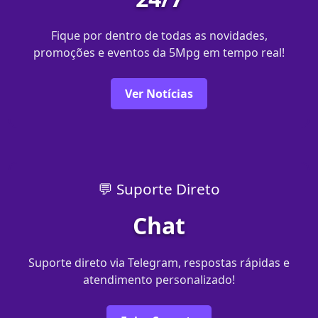
Fique por dentro de todas as novidades,
promoções e eventos da 5Mpg em tempo real!
Ver Notícias
💬 Suporte Direto
Chat
Suporte direto via Telegram, respostas rápidas e
atendimento personalizado!