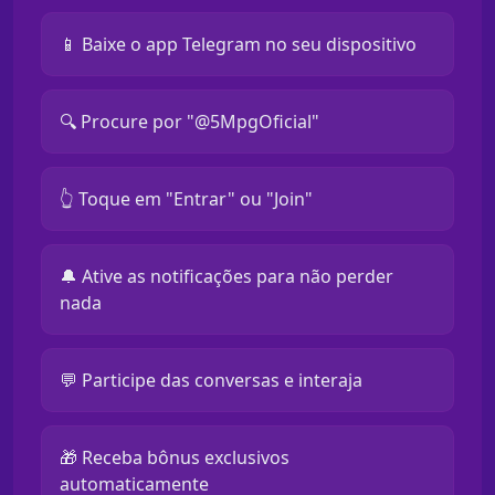
📱 Baixe o app Telegram no seu dispositivo
🔍 Procure por "@5MpgOficial"
👆 Toque em "Entrar" ou "Join"
🔔 Ative as notificações para não perder
nada
💬 Participe das conversas e interaja
🎁 Receba bônus exclusivos
automaticamente