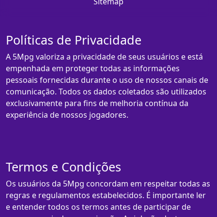
Sitemap
Políticas de Privacidade
A 5Mpg valoriza a privacidade de seus usuários e está
empenhada em proteger todas as informações
pessoais fornecidas durante o uso de nossos canais de
comunicação. Todos os dados coletados são utilizados
exclusivamente para fins de melhoria contínua da
experiência de nossos jogadores.
Termos e Condições
Os usuários da 5Mpg concordam em respeitar todas as
regras e regulamentos estabelecidos. É importante ler
e entender todos os termos antes de participar de