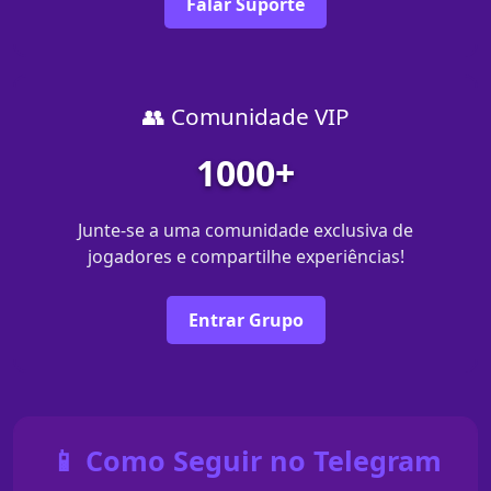
Falar Suporte
👥 Comunidade VIP
1000+
Junte-se a uma comunidade exclusiva de
jogadores e compartilhe experiências!
Entrar Grupo
📱 Como Seguir no Telegram