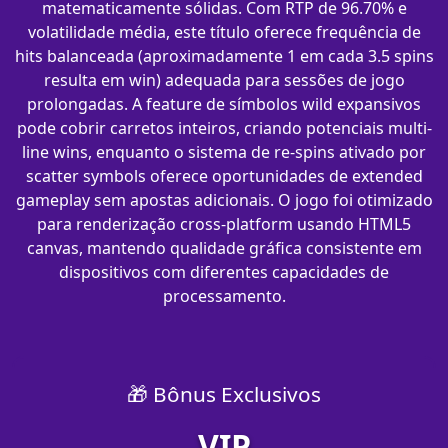
matematicamente sólidas. Com RTP de 96.70% e
volatilidade média, este título oferece frequência de
hits balanceada (aproximadamente 1 em cada 3.5 spins
resulta em win) adequada para sessões de jogo
prolongadas. A feature de símbolos wild expansivos
pode cobrir carretos inteiros, criando potenciais multi-
line wins, enquanto o sistema de re-spins ativado por
scatter symbols oferece oportunidades de extended
gameplay sem apostas adicionais. O jogo foi otimizado
para renderização cross-platform usando HTML5
canvas, mantendo qualidade gráfica consistente em
dispositivos com diferentes capacidades de
processamento.
🎁 Bônus Exclusivos
VIP