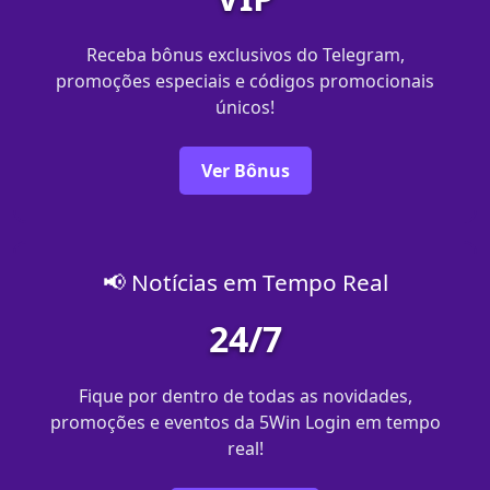
Receba bônus exclusivos do Telegram,
promoções especiais e códigos promocionais
únicos!
Ver Bônus
📢 Notícias em Tempo Real
24/7
Fique por dentro de todas as novidades,
promoções e eventos da 5Win Login em tempo
real!