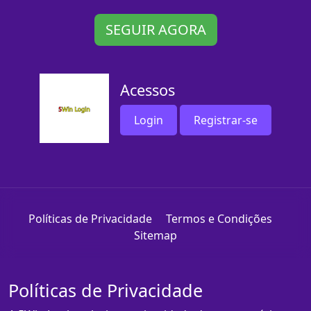
SEGUIR AGORA
Acessos
Login
Registrar-se
Políticas de Privacidade
Termos e Condições
Sitemap
Políticas de Privacidade