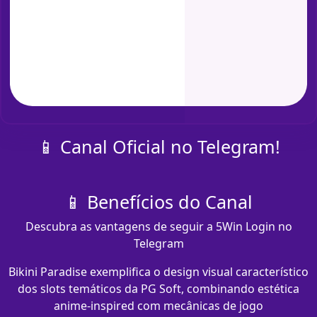
📱 Canal Oficial no Telegram!
📱 Benefícios do Canal
Descubra as vantagens de seguir a 5Win Login no
Telegram
Bikini Paradise exemplifica o design visual característico
dos slots temáticos da PG Soft, combinando estética
anime-inspired com mecânicas de jogo