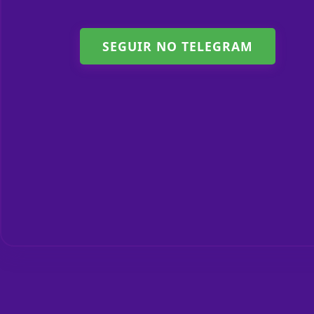
SEGUIR NO TELEGRAM