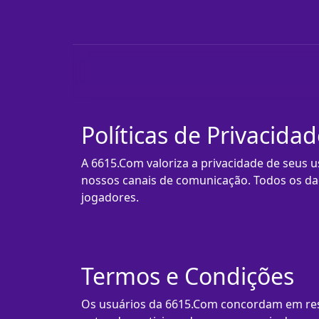
Políticas de Privacida
A 6615.Com valoriza a privacidade de seus 
nossos canais de comunicação. Todos os dad
jogadores.
Termos e Condições
Os usuários da 6615.Com concordam em resp