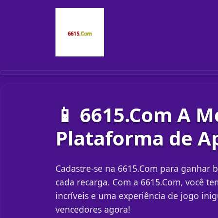
📱 6615.Com A M
Plataforma de A
Cadastre-se na 6615.Com para ganhar 
cada recarga. Com a 6615.Com, você t
incríveis e uma experiência de jogo inig
vencedores agora!