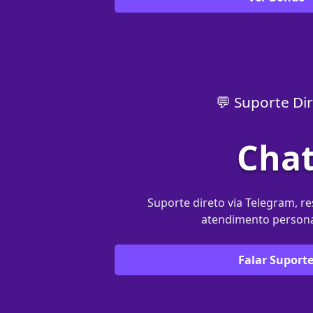
💬 Suporte Di
Cha
Suporte direto via Telegram, r
atendimento persona
Falar Suport