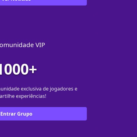
Comunidade VIP
1000+
unidade exclusiva de jogadores e
rtilhe experiências!
Entrar Grupo