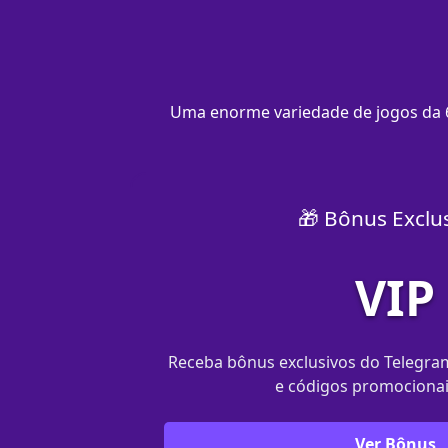
Uma enorme variedade de jogos da 66
🎁 Bônus Exclu
VIP
Receba bônus exclusivos do Telegra
e códigos promocionai
Ver Bônus