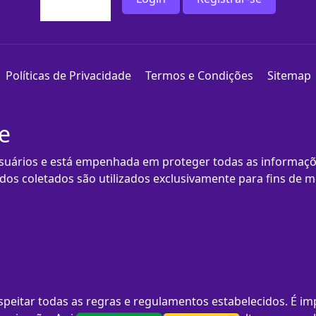
Políticas de Privacidade
Termos e Condições
Sitemap
de
usuários e está empenhada em proteger todas as informaçõ
os coletados são utilizados exclusivamente para fins de m
eitar todas as regras e regulamentos estabelecidos. É imp