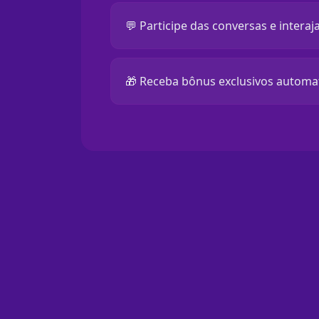
💬 Participe das conversas e interaj
🎁 Receba bônus exclusivos autom