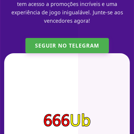
tem acesso a promoções incríveis e uma
experiência de jogo inigualável. Junte-se aos
vencedores agora!
SEGUIR NO TELEGRAM