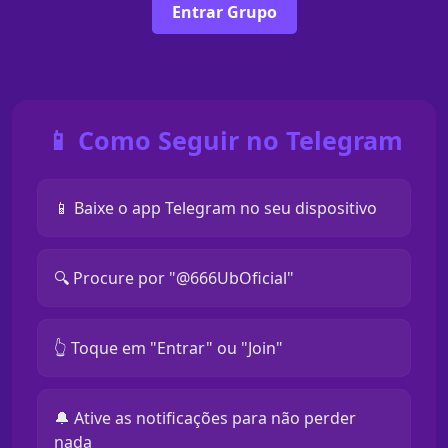
Entrar Grupo
📱 Como Seguir no Telegram
📱 Baixe o app Telegram no seu dispositivo
🔍 Procure por "@666UbOficial"
👆 Toque em "Entrar" ou "Join"
🔔 Ative as notificações para não perder
nada