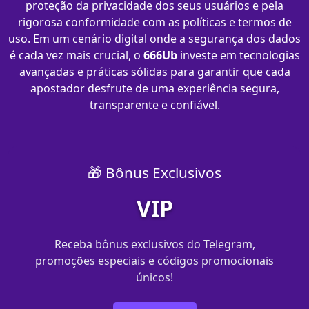
proteção da privacidade dos seus usuários e pela
rigorosa conformidade com as políticas e termos de
uso. Em um cenário digital onde a segurança dos dados
é cada vez mais crucial, o
666Ub
investe em tecnologias
avançadas e práticas sólidas para garantir que cada
apostador desfrute de uma experiência segura,
transparente e confiável.
🎁 Bônus Exclusivos
VIP
Receba bônus exclusivos do Telegram,
promoções especiais e códigos promocionais
únicos!