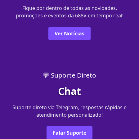
Fique por dentro de todas as novidades,
promoções e eventos da 688V em tempo real!
Ver Notícias
💬 Suporte Direto
Chat
Suporte direto via Telegram, respostas rápidas e
atendimento personalizado!
Falar Suporte