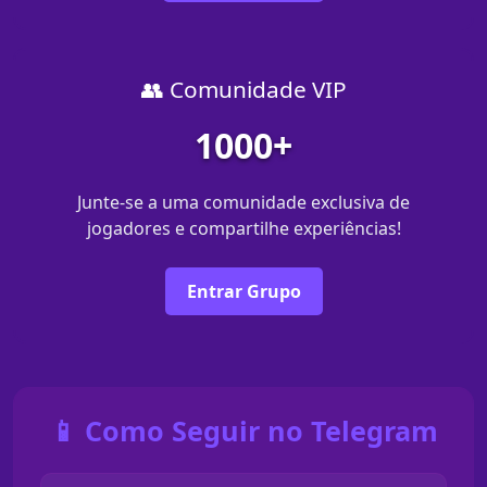
👥 Comunidade VIP
1000+
Junte-se a uma comunidade exclusiva de
jogadores e compartilhe experiências!
Entrar Grupo
📱 Como Seguir no Telegram