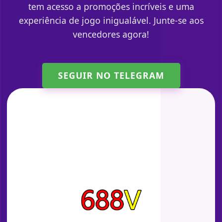
tem acesso a promoções incríveis e uma
experiência de jogo inigualável. Junte-se aos
vencedores agora!
SEGUIR NO TELEGRAM