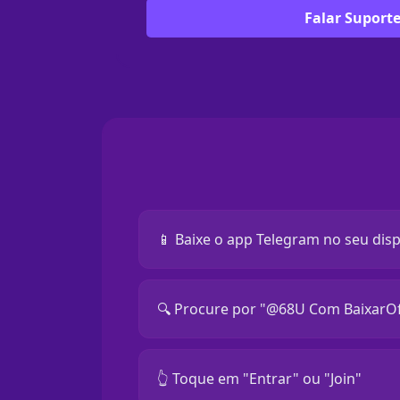
Falar Suport
📱 Baixe o app Telegram no seu disp
🔍 Procure por "@68U Com BaixarOfi
👆 Toque em "Entrar" ou "Join"