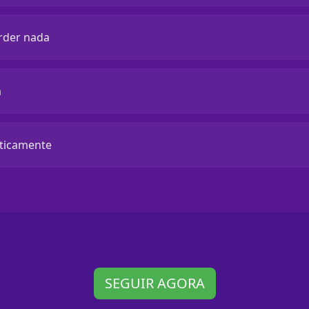
erder nada
a
aticamente
SEGUIR AGORA