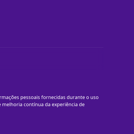
ormações pessoais fornecidas durante o uso
e melhoria contínua da experiência de