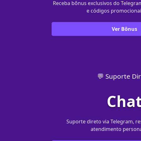
Receba bônus exclusivos do Telegra
e códigos promocionai
Ver Bônus
💬 Suporte Di
Cha
Suporte direto via Telegram, r
atendimento persona