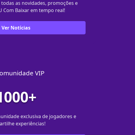
e todas as novidades, promoções e
U Com Baixar em tempo real!
Ver Notícias
Comunidade VIP
1000+
unidade exclusiva de jogadores e
rtilhe experiências!