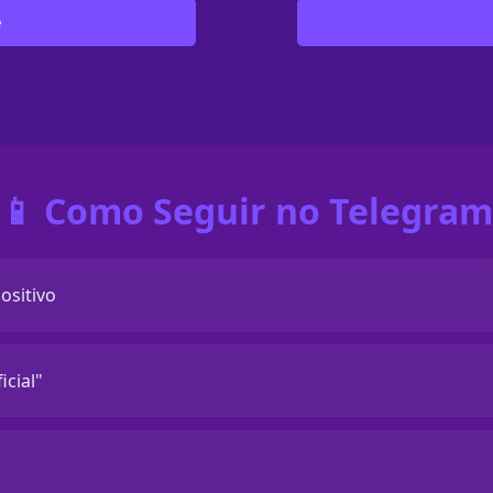
e
📱 Como Seguir no Telegram
ositivo
cial"