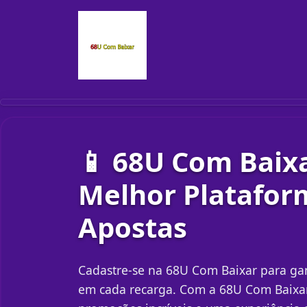
📱 68U Com Baix
Melhor Platafor
Apostas
Cadastre-se na 68U Com Baixar para ga
em cada recarga. Com a 68U Com Baixar