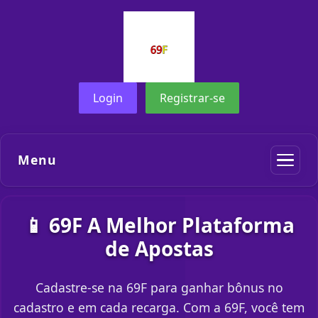
Login
Registrar-se
Menu
📱 69F A Melhor Plataforma
de Apostas
Cadastre-se na 69F para ganhar bônus no
cadastro e em cada recarga. Com a 69F, você tem