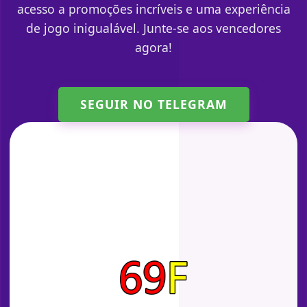
acesso a promoções incríveis e uma experiência
de jogo inigualável. Junte-se aos vencedores
agora!
SEGUIR NO TELEGRAM