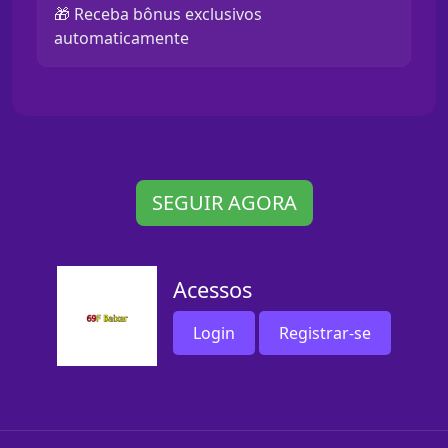
🎁 Receba bônus exclusivos
automaticamente
SEGUIR AGORA
Acessos
Login
Registrar-se