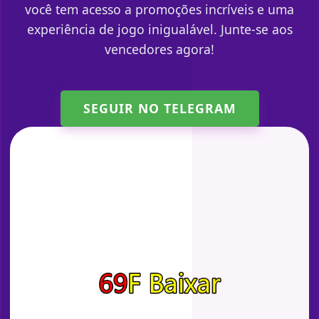
você tem acesso a promoções incríveis e uma
experiência de jogo inigualável. Junte-se aos
vencedores agora!
SEGUIR NO TELEGRAM