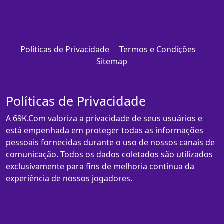
Políticas de Privacidade
Termos e Condições
Sitemap
Políticas de Privacidade
A 69K.Com valoriza a privacidade de seus usuários e
está empenhada em proteger todas as informações
pessoais fornecidas durante o uso de nossos canais de
comunicação. Todos os dados coletados são utilizados
exclusivamente para fins de melhoria contínua da
experiência de nossos jogadores.