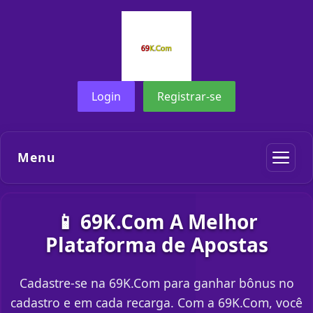
Login
Registrar-se
Menu
📱 69K.Com A Melhor
Plataforma de Apostas
Cadastre-se na 69K.Com para ganhar bônus no
cadastro e em cada recarga. Com a 69K.Com, você