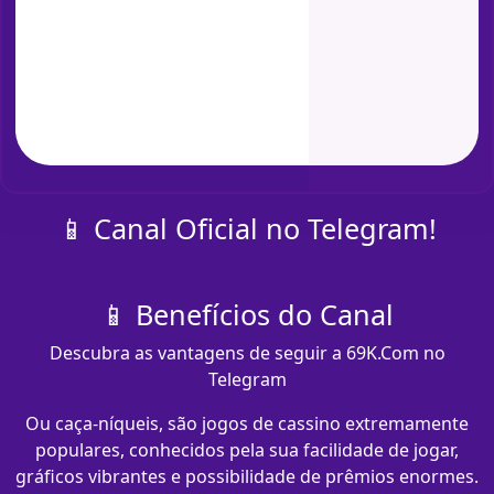
📱 Canal Oficial no Telegram!
📱 Benefícios do Canal
Descubra as vantagens de seguir a 69K.Com no
Telegram
Ou caça-níqueis, são jogos de cassino extremamente
populares, conhecidos pela sua facilidade de jogar,
gráficos vibrantes e possibilidade de prêmios enormes.