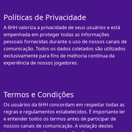
Políticas de Privacidade
A 6HH valoriza a privacidade de seus usuários e está
empenhada em proteger todas as informações
pessoais fornecidas durante o uso de nossos canais de
comunicação. Todos os dados coletados são utilizados
exclusivamente para fins de melhoria contínua da
experiência de nossos jogadores.
Termos e Condições
Os usuários da 6HH concordam em respeitar todas as
regras e regulamentos estabelecidos. É importante ler
e entender todos os termos antes de participar de
nossos canais de comunicação. A violação destes