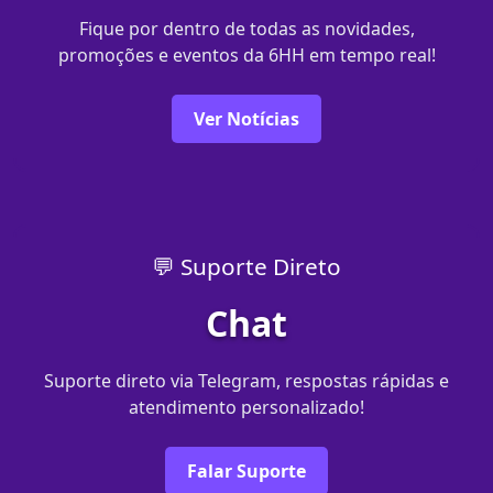
Fique por dentro de todas as novidades,
promoções e eventos da 6HH em tempo real!
Ver Notícias
💬 Suporte Direto
Chat
Suporte direto via Telegram, respostas rápidas e
atendimento personalizado!
Falar Suporte