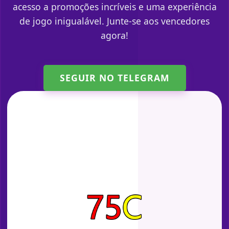
acesso a promoções incríveis e uma experiência
de jogo inigualável. Junte-se aos vencedores
agora!
SEGUIR NO TELEGRAM