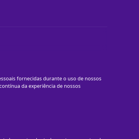
essoais fornecidas durante o uso de nossos
 contínua da experiência de nossos