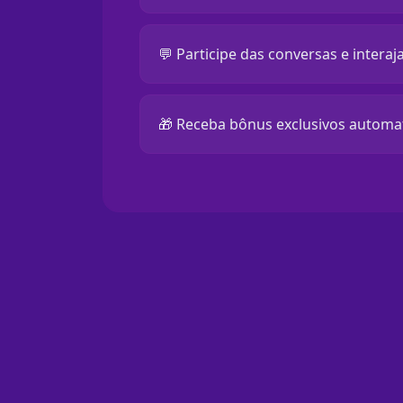
💬 Participe das conversas e interaj
🎁 Receba bônus exclusivos autom