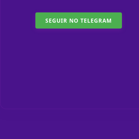
SEGUIR NO TELEGRAM