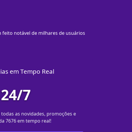
 feito notável de milhares de usuários
cias em Tempo Real
24/7
e todas as novidades, promoções e
da 7676 em tempo real!