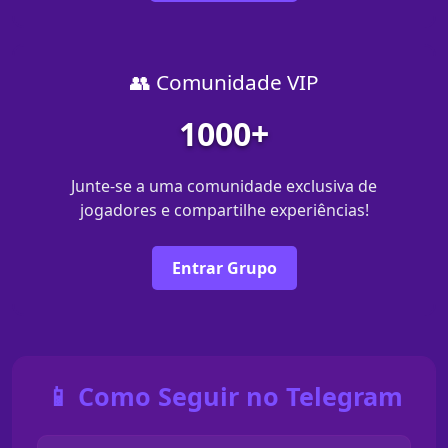
👥 Comunidade VIP
1000+
Junte-se a uma comunidade exclusiva de
jogadores e compartilhe experiências!
Entrar Grupo
📱 Como Seguir no Telegram