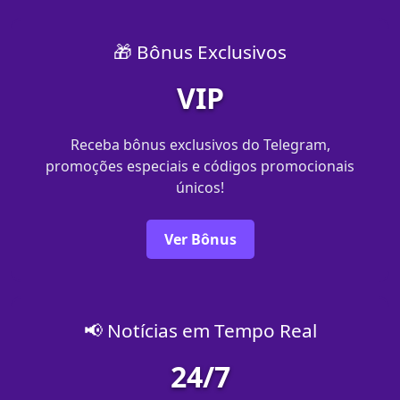
🎁 Bônus Exclusivos
VIP
Receba bônus exclusivos do Telegram,
promoções especiais e códigos promocionais
únicos!
Ver Bônus
📢 Notícias em Tempo Real
24/7