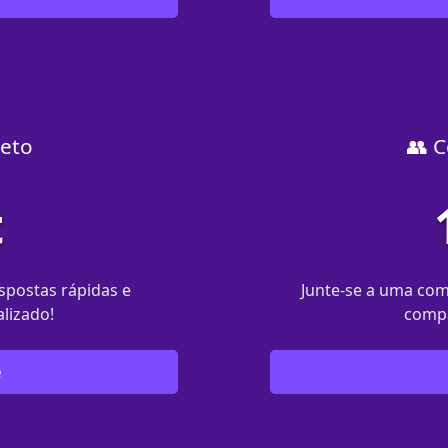
reto
👥 
t
espostas rápidas e
Junte-se a uma com
lizado!
compa
e