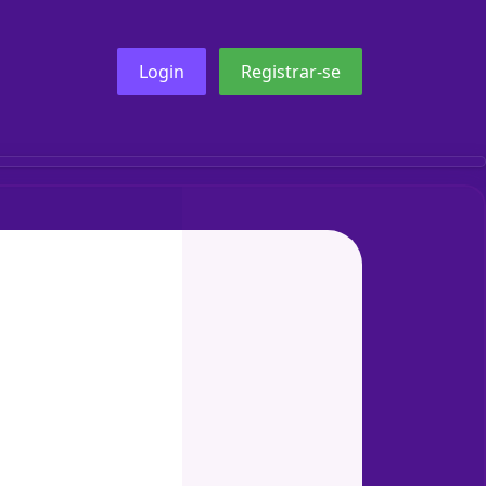
Login
Registrar-se