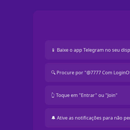
📱 Baixe o app Telegram no seu disp
🔍 Procure por "@7777 Com LoginOfi
👆 Toque em "Entrar" ou "Join"
🔔 Ative as notificações para não p