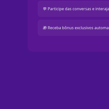
💬 Participe das conversas e interaj
🎁 Receba bônus exclusivos autom