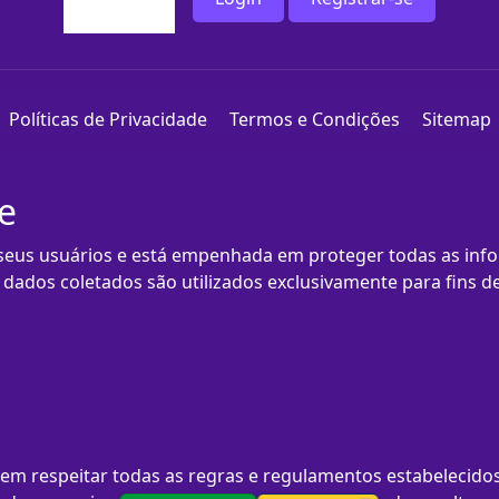
Políticas de Privacidade
Termos e Condições
Sitemap
de
 seus usuários e está empenhada em proteger todas as inf
dados coletados são utilizados exclusivamente para fins d
 respeitar todas as regras e regulamentos estabelecidos.