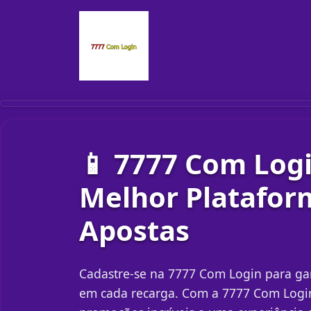
📱 7777 Com Log
Melhor Platafor
Apostas
Cadastre-se na 7777 Com Login para ga
em cada recarga. Com a 7777 Com Login