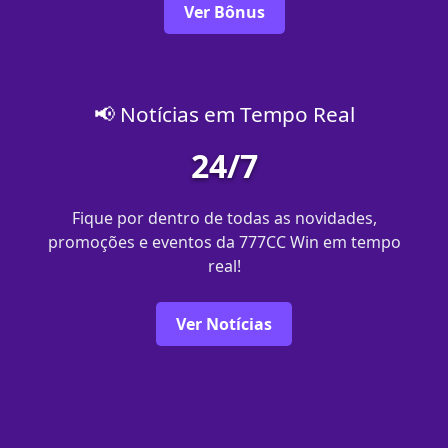
Ver Bônus
📢 Notícias em Tempo Real
24/7
Fique por dentro de todas as novidades,
promoções e eventos da 777CC Win em tempo
real!
Ver Notícias