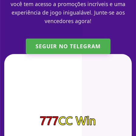
você tem acesso a promoções incríveis e uma
experiência de jogo inigualável. Junte-se aos
vencedores agora!
SEGUIR NO TELEGRAM