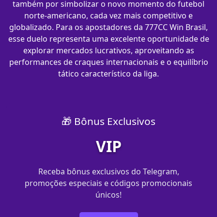
também por simbolizar o novo momento do futebol
norte-americano, cada vez mais competitivo e
globalizado. Para os apostadores da 777CC Win Brasil,
esse duelo representa uma excelente oportunidade de
explorar mercados lucrativos, aproveitando as
performances de craques internacionais e o equilíbrio
tático característico da liga.
🎁 Bônus Exclusivos
VIP
Receba bônus exclusivos do Telegram,
promoções especiais e códigos promocionais
únicos!