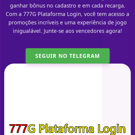
ganhar bônus no cadastro e em cada recarga.
Com a 777G Plataforma Login, você tem acesso a
promoções incríveis e uma experiência de jogo
inigualável. Junte-se aos vencedores agora!
SEGUIR NO TELEGRAM