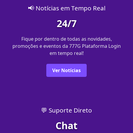
📢 Notícias em Tempo Real
24/7
Fique por dentro de todas as novidades,
promoções e eventos da 777G Plataforma Login
em tempo real!
Ver Notícias
💬 Suporte Direto
Chat