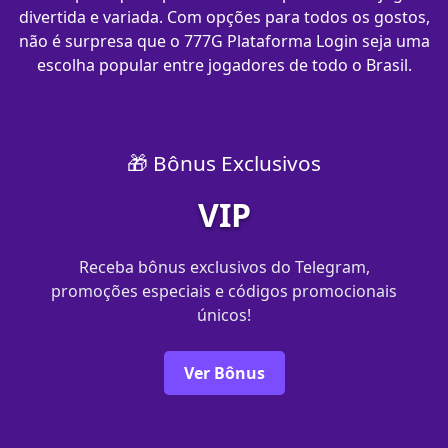
divertida e variada. Com opções para todos os gostos,
não é surpresa que o 777G Plataforma Login seja uma
escolha popular entre jogadores de todo o Brasil.
🎁 Bônus Exclusivos
VIP
Receba bônus exclusivos do Telegram,
promoções especiais e códigos promocionais
únicos!
Ver Bônus