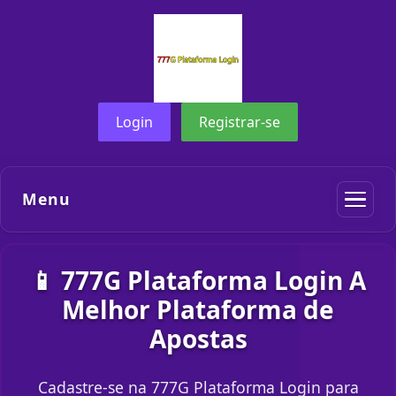
Login
Registrar-se
Menu
📱 777G Plataforma Login A
Melhor Plataforma de
Apostas
Cadastre-se na 777G Plataforma Login para