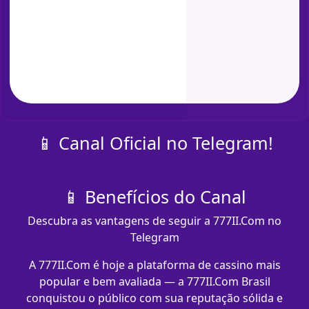
📱 Canal Oficial no Telegram!
📱 Benefícios do Canal
Descubra as vantagens de seguir a 777II.Com no
Telegram
A 777II.Com é hoje a plataforma de cassino mais
popular e bem avaliada — a 777II.Com Brasil
conquistou o público com sua reputação sólida e