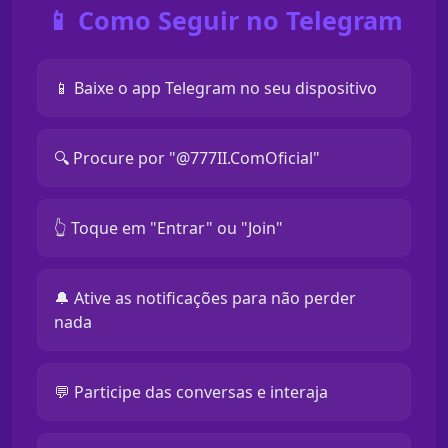
📱 Como Seguir no Telegram
📱 Baixe o app Telegram no seu dispositivo
🔍 Procure por "@777II.ComOficial"
👆 Toque em "Entrar" ou "Join"
🔔 Ative as notificações para não perder
nada
💬 Participe das conversas e interaja