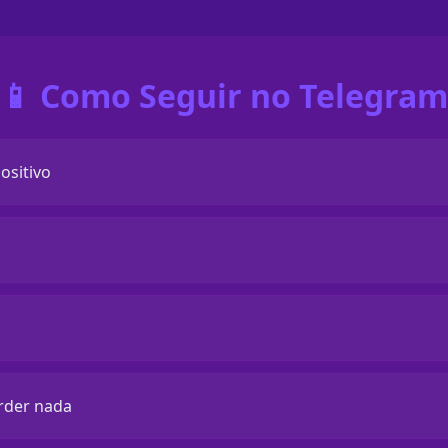
📱 Como Seguir no Telegram
ositivo
erder nada