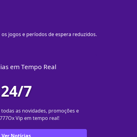
 os jogos e períodos de espera reduzidos.
cias em Tempo Real
24/7
e todas as novidades, promoções e
 777Ox Vip em tempo real!
Ver Notícias