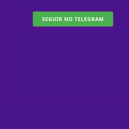
SEGUIR NO TELEGRAM