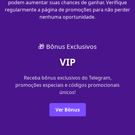
podem aumentar suas chances de ganhar. Verifique
regularmente a página de promoções para não perder
nenhuma oportunidade.
🎁 Bônus Exclusivos
VIP
Receba bônus exclusivos do Telegram,
promoções especiais e códigos promocionais
únicos!
Ver Bônus