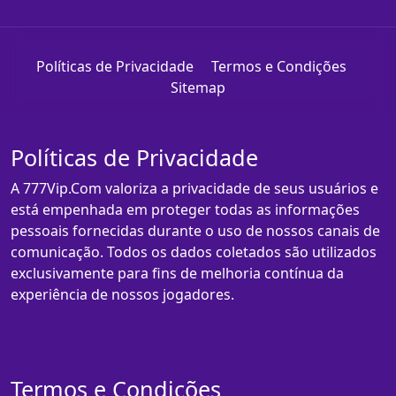
Políticas de Privacidade
Termos e Condições
Sitemap
Políticas de Privacidade
A 777Vip.Com valoriza a privacidade de seus usuários e
está empenhada em proteger todas as informações
pessoais fornecidas durante o uso de nossos canais de
comunicação. Todos os dados coletados são utilizados
exclusivamente para fins de melhoria contínua da
experiência de nossos jogadores.
Termos e Condições