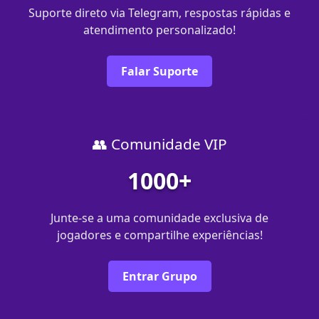
Suporte direto via Telegram, respostas rápidas e
atendimento personalizado!
Falar Suporte
👥 Comunidade VIP
1000+
Junte-se a uma comunidade exclusiva de
jogadores e compartilhe experiências!
Entrar Grupo