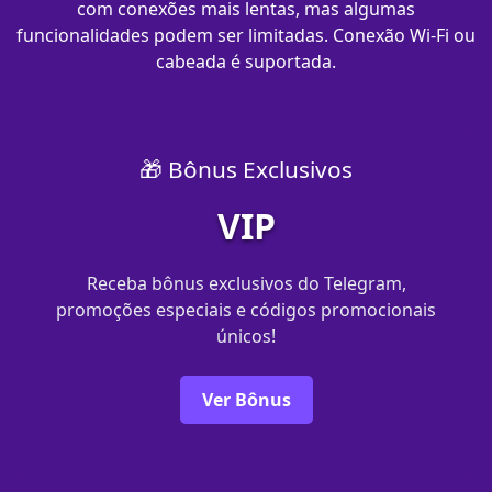
com conexões mais lentas, mas algumas
funcionalidades podem ser limitadas. Conexão Wi-Fi ou
cabeada é suportada.
🎁 Bônus Exclusivos
VIP
Receba bônus exclusivos do Telegram,
promoções especiais e códigos promocionais
únicos!
Ver Bônus