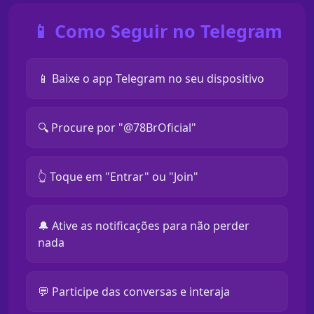
📱 Como Seguir no Telegram
📱 Baixe o app Telegram no seu dispositivo
🔍 Procure por "@78BrOficial"
👆 Toque em "Entrar" ou "Join"
🔔 Ative as notificações para não perder
nada
💬 Participe das conversas e interaja