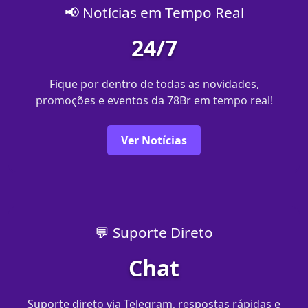
📢 Notícias em Tempo Real
24/7
Fique por dentro de todas as novidades,
promoções e eventos da 78Br em tempo real!
Ver Notícias
💬 Suporte Direto
Chat
Suporte direto via Telegram, respostas rápidas e