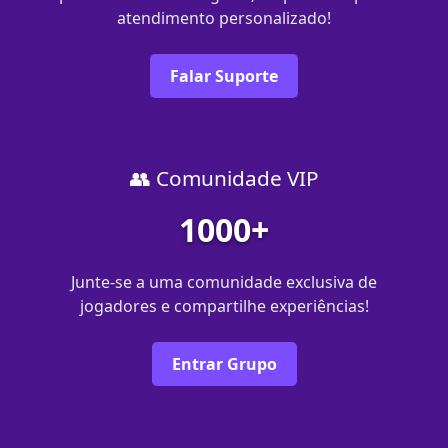
atendimento personalizado!
Falar Suporte
👥 Comunidade VIP
1000+
Junte-se a uma comunidade exclusiva de
jogadores e compartilhe experiências!
Entrar Grupo