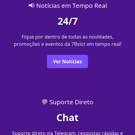
📢 Notícias em Tempo Real
24/7
Fique por dentro de todas as novidades,
promoções e eventos da 7Bslot em tempo real!
Ver Notícias
💬 Suporte Direto
Chat
Suporte direto via Telegram, respostas rápidas e