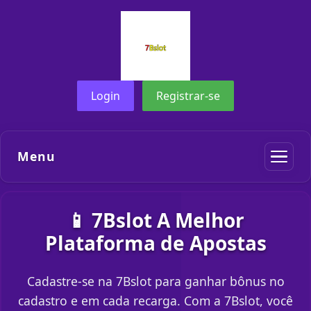
Login
Registrar-se
Menu
📱 7Bslot A Melhor
Plataforma de Apostas
Cadastre-se na 7Bslot para ganhar bônus no
cadastro e em cada recarga. Com a 7Bslot, você