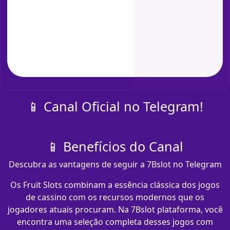
📱 Canal Oficial no Telegram!
📱 Benefícios do Canal
Descubra as vantagens de seguir a 7Bslot no Telegram
Os Fruit Slots combinam a essência clássica dos jogos
de cassino com os recursos modernos que os
jogadores atuais procuram. Na 7Bslot plataforma, você
encontra uma seleção completa desses jogos com