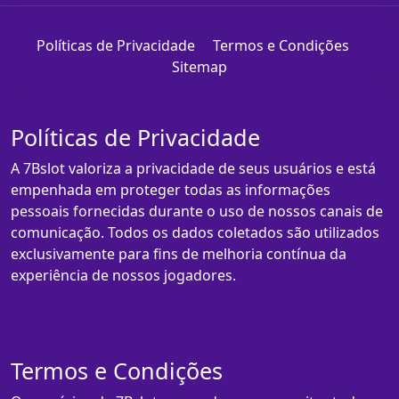
Políticas de Privacidade
Termos e Condições
Sitemap
Políticas de Privacidade
A 7Bslot valoriza a privacidade de seus usuários e está
empenhada em proteger todas as informações
pessoais fornecidas durante o uso de nossos canais de
comunicação. Todos os dados coletados são utilizados
exclusivamente para fins de melhoria contínua da
experiência de nossos jogadores.
Termos e Condições