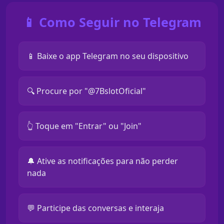
📱 Como Seguir no Telegram
📱 Baixe o app Telegram no seu dispositivo
🔍 Procure por "@7BslotOficial"
👆 Toque em "Entrar" ou "Join"
🔔 Ative as notificações para não perder
nada
💬 Participe das conversas e interaja