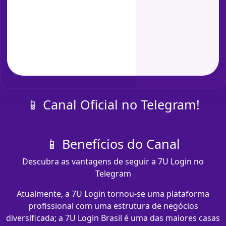
📱 Canal Oficial no Telegram!
📱 Benefícios do Canal
Descubra as vantagens de seguir a 7U Login no
Telegram
Atualmente, a 7U Login tornou-se uma plataforma
profissional com uma estrutura de negócios
diversificada; a 7U Login Brasil é uma das maiores casas