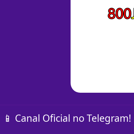
📱 Canal Oficial no Telegram!