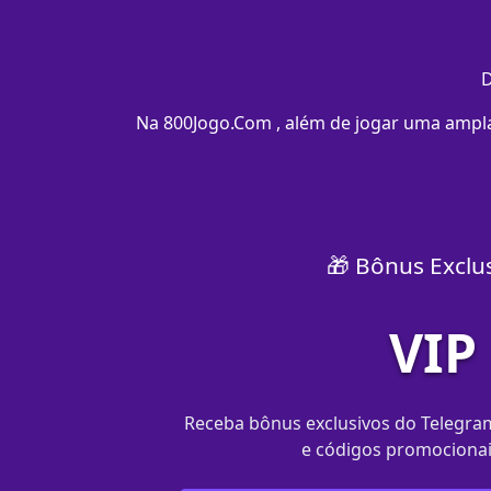
D
Na 800Jogo.Com , além de jogar uma ampla 
🎁 Bônus Exclu
VIP
Receba bônus exclusivos do Telegra
e códigos promocionai