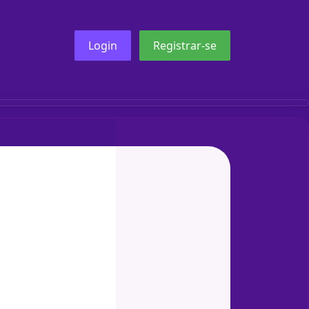
Login
Registrar-se